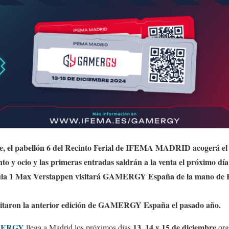
re, el pabellón 6 del Recinto Ferial de IFEMA MADRID acogerá el
o y ocio y las primeras entradas saldrán a la venta el próximo día 
ula 1 Max Verstappen visitará GAMERGY España de la mano de H
isitaron la anterior edición de GAMERGY España el pasado año.
ERGY
13, 14 y 15 de diciembre
llega a Madrid los próximos días
org