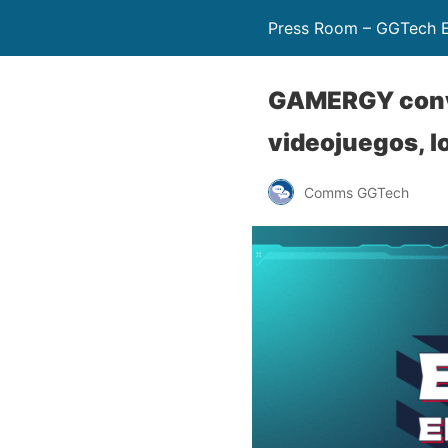
Press Room – GGTech E
GAMERGY conver
videojuegos, l
Comms GGTech