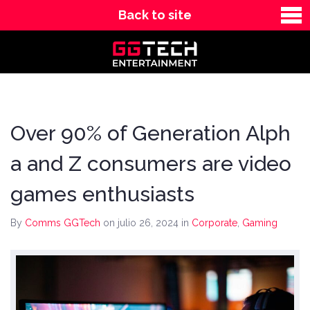
Back to site
News
Contact
Over 90% of Generation Alph
a and Z consumers are video
games enthusiasts
By
Comms GGTech
on julio 26, 2024
in
Corporate
,
Gaming