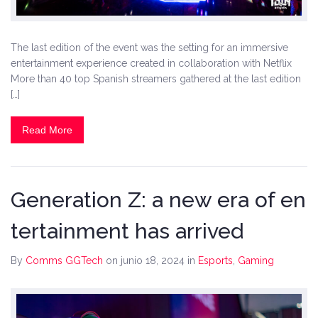
The last edition of the event was the setting for an immersive
entertainment experience created in collaboration with Netflix
More than 40 top Spanish streamers gathered at the last edition
[…]
Read More
Generation Z: a new era of en
tertainment has arrived
By
Comms GGTech
on junio 18, 2024
in
Esports
,
Gaming