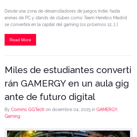
Desde una zona de desarrolladores de juegos Indie, hasta
arenas de PC y stands de clubes como Team Heretics Madrid
se convertirá en la capital del gaming los próximos 12, […]
Read More
Miles de estudiantes converti
rán GAMERGY en un aula gig
ante de futuro digital
By
Comms GGTech
on diciembre 04, 2025
in
GAMERGY
,
Gaming