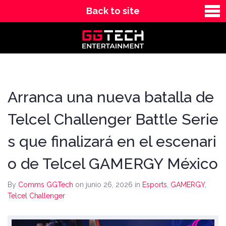
Back to site
News
Contact
Arranca una nueva batalla de
Telcel Challenger Battle Serie
s que finalizará en el escenari
o de Telcel GAMERGY México
By
Comms GGTech
on junio 26, 2026
in
Esports
,
GAMERGY
,
Telcel Challenger