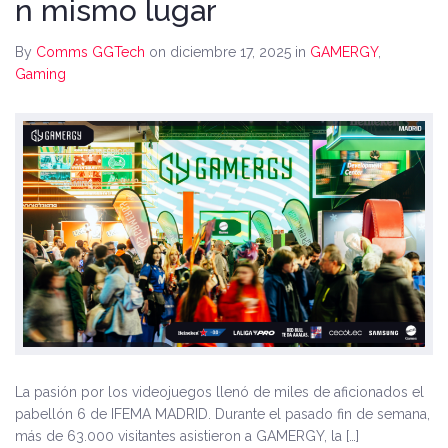
n mismo lugar
By
Comms GGTech
on diciembre 17, 2025
in
GAMERGY
,
Gaming
La pasión por los videojuegos llenó de miles de aficionados el
pabellón 6 de IFEMA MADRID. Durante el pasado fin de semana,
más de 63.000 visitantes asistieron a GAMERGY, la […]