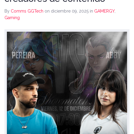
By
Comms GGTech
on diciembre 09, 2025
in
GAMERGY
,
Gaming