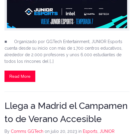
■ Organizado por GGTech Entertainment, JUNIOR Esports
cuenta desde su inicio con más de 1.700 centros educativos,
alrededor de 2.000 profesores y unos 6.000 estudiantes de
todos los rincones del […]
Read More
Llega a Madrid el Campamen
to de Verano Accesible
By
Comms GGTech
on julio 20, 2023
in
Esports
,
JUNIOR