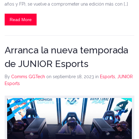
años y FP), se vuelve a comprometer una edición más con […]
Read More
Arranca la nueva temporada
de JUNIOR Esports
By
Comms GGTech
on septiembre 18, 2023
in
Esports
,
JUNIOR
Esports