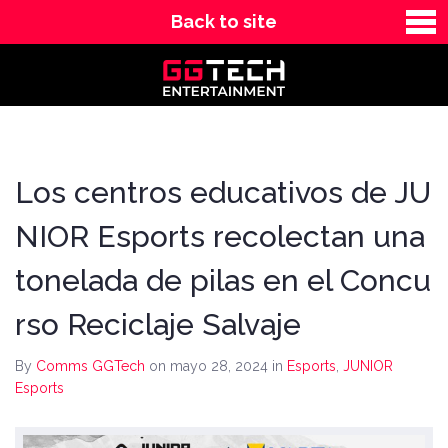
Back to site
News
Contact
Los centros educativos de JU
NIOR Esports recolectan una
tonelada de pilas en el Concu
rso Reciclaje Salvaje
By
Comms GGTech
on mayo 28, 2024
in
Esports
,
JUNIOR
Esports