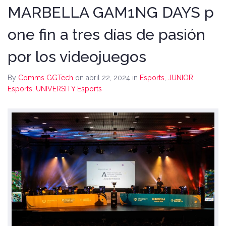
MARBELLA GAM1NG DAYS p
one fin a tres días de pasión
por los videojuegos
By
Comms GGTech
on abril 22, 2024
in
Esports
,
JUNIOR
Esports
,
UNIVERSITY Esports