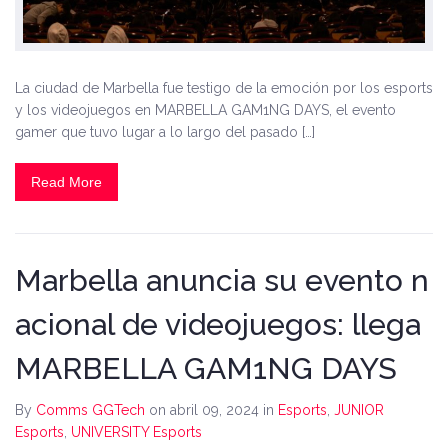
La ciudad de Marbella fue testigo de la emoción por los esports
y los videojuegos en MARBELLA GAM1NG DAYS, el evento
gamer que tuvo lugar a lo largo del pasado […]
Read More
Marbella anuncia su evento n
acional de videojuegos: llega
MARBELLA GAM1NG DAYS
By
Comms GGTech
on abril 09, 2024
in
Esports
,
JUNIOR
Esports
,
UNIVERSITY Esports