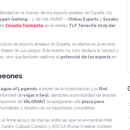
tividad en el mundo de los esports amateur en España, los
ygen Gaming
– y de VALORANT –
Otakar Esports
y
Suzaku
del
Circuito Tormenta
en el evento
TLP Tenerife 2025 del
uctura de esports amateur en España, se afianza en la escena
inales de sus juegos. Este evento no solo destaca la calidad y
s, sino que también reafirma el
potencial de los esports
en
peones
ague of Legends
, a través de la colaboración con
Riot
ortunidad de
viajar a Seúl
, dándoles la posibilidad de ampliar
 campeones de
VALORANT
se asegurarán una
plaza para
rtunidades y desafíos en su trayectoria competitiva.
s al firme apoyo de marcas entre las que se encuentran Intel,
l Centro Cultural Coreano y KOCCA (Korea Creative Content