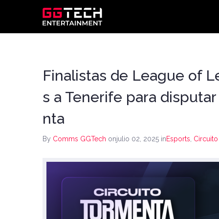
Finalistas de League of 
s a Tenerife para disputar
nta
By
Comms GGTech
onjulio 02, 2025
in
Esports
,
Circuit