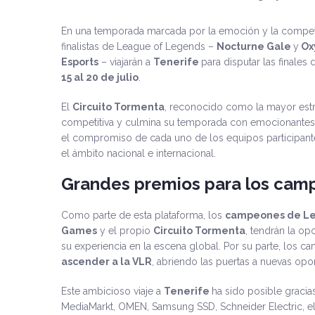
En una temporada marcada por la emoción y la competi
finalistas de League of Legends –
Nocturne Gale
y
Ox
Esports
– viajarán a
Tenerife
para disputar las finales 
15 al 20 de julio
.
El
Circuito Tormenta
, reconocido como la mayor estr
competitiva y culmina su temporada con emocionantes f
el compromiso de cada uno de los equipos participante
el ámbito nacional e internacional.
Grandes premios para los cam
Como parte de esta plataforma, los
campeones de Le
Games
y el propio
Circuito Tormenta
, tendrán la op
su experiencia en la escena global. Por su parte, los
ascender a la VLR
, abriendo las puertas a nuevas opo
Este ambicioso viaje a
Tenerife
ha sido posible gracia
MediaMarkt, OMEN, Samsung SSD, Schneider Electric, e